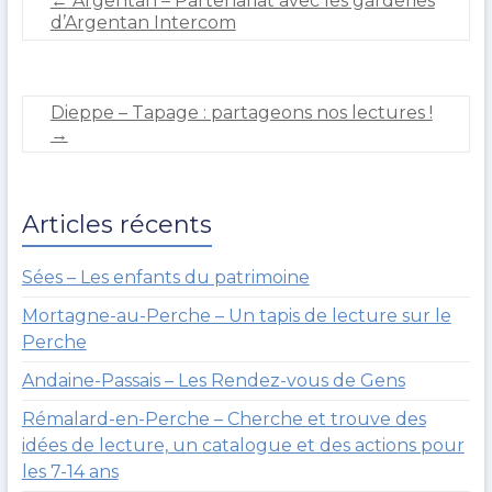
←
Argentan – Partenariat avec les garderies
e
a
d’Argentan Intercom
r
i
o
2
u
0
l
2
Dieppe – Tapage : partageons nos lectures !
t
0
→
Articles récents
Sées – Les enfants du patrimoine
Mortagne-au-Perche – Un tapis de lecture sur le
Perche
Andaine-Passais – Les Rendez-vous de Gens
Rémalard-en-Perche – Cherche et trouve des
idées de lecture, un catalogue et des actions pour
les 7-14 ans