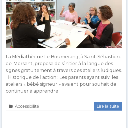
répertorie
des
initiatives
intéressantes
mises
en
place
dans
La Médiathèque Le Boumerang, à Saint-Sébastien-
les
de-Morsent, propose de s’initier à la langue des
bibliothèques
signes gratuitement à travers des ateliers ludiques.
normandes.
Historique de l’action : Les parents ayant suivi les
ateliers « bébé signeur » avaient pour souhait de
continuer à apprendre
Accessibilité
Lire la suite
a
2
g
0
u
f