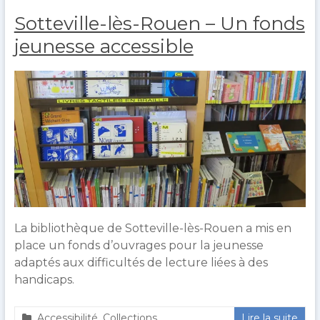
e
a
Sotteville-lès-Rouen – Un fonds
r
i
o
2
jeunesse accessible
u
0
l
2
t
0
La bibliothèque de Sotteville-lès-Rouen a mis en
place un fonds d’ouvrages pour la jeunesse
adaptés aux difficultés de lecture liées à des
handicaps.
Accessibilité
,
Collections
Lire la suite