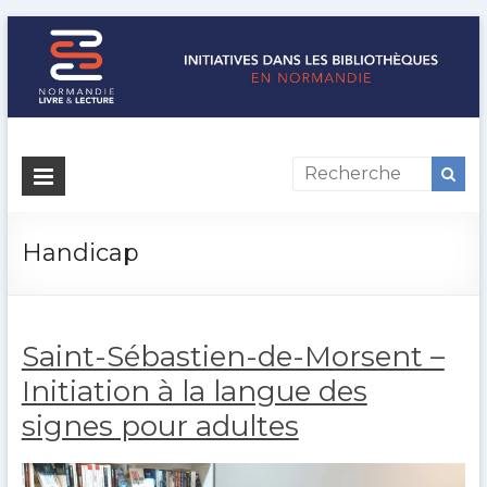
Initiatives
dans
les
Handicap
bibliothèques
en
Saint-Sébastien-de-Morsent –
Normandie
Initiation à la langue des
Normandie
signes pour adultes
Livre
&
Lecture