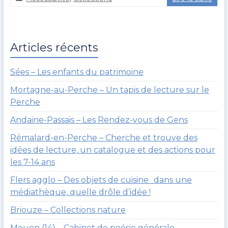
a
3
g
j
u
a
e
n
Articles récents
r
v
o
i
u
e
Sées – Les enfants du patrimoine
l
r
Mortagne-au-Perche – Un tapis de lecture sur le
t
2
0
Perche
2
Andaine-Passais – Les Rendez-vous de Gens
0
Rémalard-en-Perche – Cherche et trouve des
idées de lecture, un catalogue et des actions pour
les 7-14 ans
Flers agglo – Des objets de cuisine dans une
médiathèque, quelle drôle d’idée !
Briouze – Collections nature
Mouen (14) – Cabinet de poésie générale