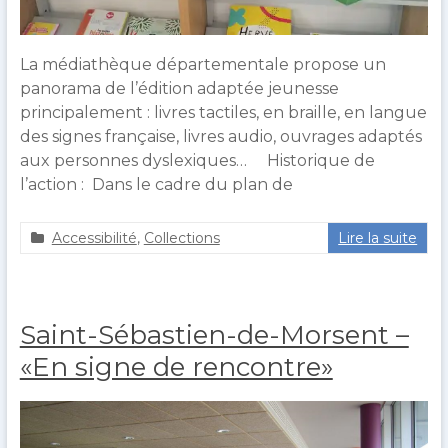
La médiathèque départementale propose un
panorama de l’édition adaptée jeunesse
principalement : livres tactiles, en braille, en langue
des signes française, livres audio, ouvrages adaptés
aux personnes dyslexiques… Historique de
l’action : Dans le cadre du plan de
Accessibilité
,
Collections
Lire la suite
a
1
g
4
u
j
e
u
Saint-Sébastien-de-Morsent –
r
i
o
n
«En signe de rencontre»
u
2
l
0
t
2
1