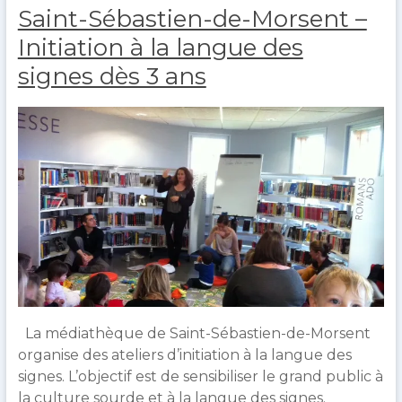
e
é
Saint-Sébastien-de-Morsent –
r
v
o
r
Initiation à la langue des
u
i
signes dès 3 ans
l
e
t
r
2
0
2
3
La médiathèque de Saint-Sébastien-de-Morsent
organise des ateliers d’initiation à la langue des
signes. L’objectif est de sensibiliser le grand public à
la culture sourde et à la langue des signes.