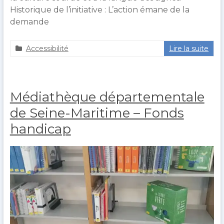
Historique de l’initiative : L’action émane de la
demande
Accessibilité
Lire la suite
a
4
g
f
u
é
e
v
Médiathèque départementale
r
r
o
i
de Seine-Maritime – Fonds
u
e
handicap
l
r
t
2
0
2
2