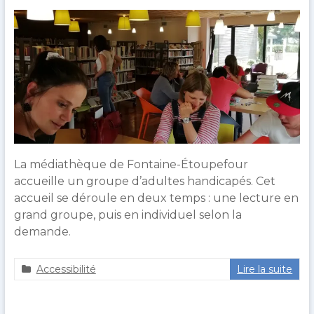
l
t
t
2
0
2
0
La médiathèque de Fontaine-Étoupefour
accueille un groupe d’adultes handicapés. Cet
accueil se déroule en deux temps : une lecture en
grand groupe, puis en individuel selon la
demande.
Accessibilité
Lire la suite
a
2
g
9
u
m