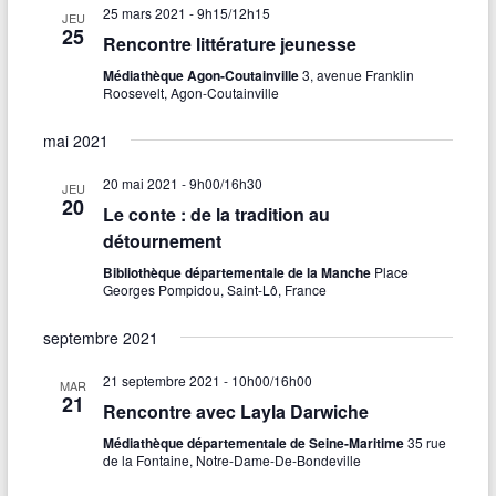
n
25 mars 2021 - 9h15
/
12h15
v
JEU
e
25
Rencontre littérature jeunesse
a
.
u
Médiathèque Agon-Coutainville
3, avenue Franklin
v
e
Roosevelt, Agon-Coutainville
i
s
mai 2021
g
É
20 mai 2021 - 9h00
/
16h30
JEU
a
v
20
Le conte : de la tradition au
t
è
détournement
n
i
Bibliothèque départementale de la Manche
Place
Georges Pompidou, Saint-Lô, France
e
o
m
septembre 2021
n
e
d
21 septembre 2021 - 10h00
/
16h00
MAR
21
n
Rencontre avec Layla Darwiche
e
t
Médiathèque départementale de Seine-Maritime
35 rue
v
de la Fontaine, Notre-Dame-De-Bondeville