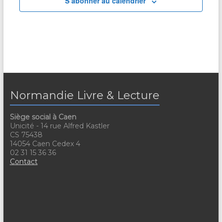
S’abonner au calendrier
Normandie Livre & Lecture
Siège social à Caen
Unicité - 14 rue Alfred Kastler
CS 75438
14054 Caen Cedex 4
02 31 15 36 36
Contact