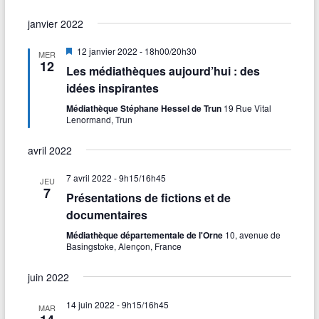
janvier 2022
M
12 janvier 2022 - 18h00
/
20h30
MER
i
12
Les médiathèques aujourd’hui : des
s
e
idées inspirantes
n
a
Médiathèque Stéphane Hessel de Trun
19 Rue Vital
v
Lenormand, Trun
a
n
avril 2022
t
7 avril 2022 - 9h15
/
16h45
JEU
7
Présentations de fictions et de
documentaires
Médiathèque départementale de l'Orne
10, avenue de
Basingstoke, Alençon, France
juin 2022
14 juin 2022 - 9h15
/
16h45
MAR