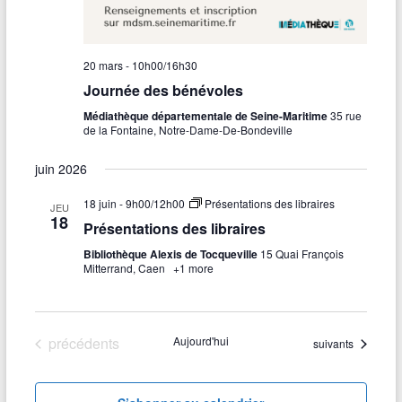
20 mars - 10h00
/
16h30
Journée des bénévoles
Médiathèque départementale de Seine-Maritime
35 rue
de la Fontaine, Notre-Dame-De-Bondeville
juin 2026
18 juin - 9h00
/
12h00
Présentations des libraires
JEU
18
Présentations des libraires
Bibliothèque Alexis de Tocqueville
15 Quai François
Mitterrand, Caen
+1 more
Évènements
précédents
Aujourd'hui
Évènements
suivants