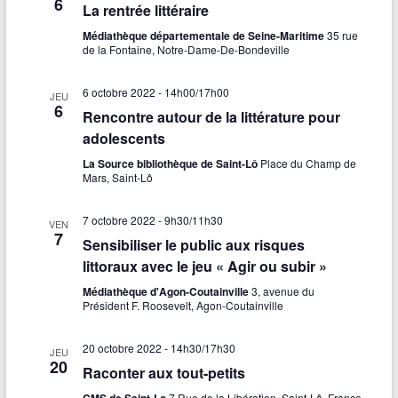
6
La rentrée littéraire
Médiathèque départementale de Seine-Maritime
35 rue
de la Fontaine, Notre-Dame-De-Bondeville
6 octobre 2022 - 14h00
/
17h00
JEU
6
Rencontre autour de la littérature pour
adolescents
La Source bibliothèque de Saint-Lô
Place du Champ de
Mars, Saint-Lô
7 octobre 2022 - 9h30
/
11h30
VEN
7
Sensibiliser le public aux risques
littoraux avec le jeu « Agir ou subir »
Médiathèque d'Agon-Coutainville
3, avenue du
Président F. Roosevelt, Agon-Coutainville
20 octobre 2022 - 14h30
/
17h30
JEU
20
Raconter aux tout-petits
CMS de Saint-Lo
7 Rue de la Libération, Saint-Lô, France