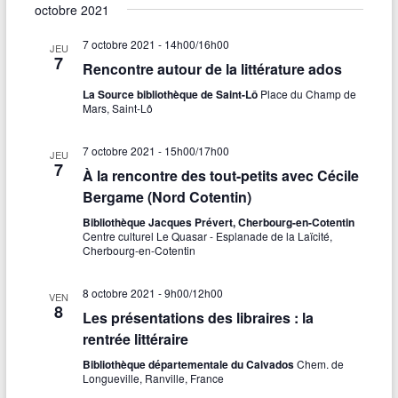
u
octobre 2021
e
7 octobre 2021 - 14h00
/
16h00
JEU
s
7
Rencontre autour de la littérature ados
É
La Source bibliothèque de Saint-Lô
Place du Champ de
Mars, Saint-Lô
v
è
7 octobre 2021 - 15h00
/
17h00
JEU
7
À la rencontre des tout-petits avec Cécile
n
Bergame (Nord Cotentin)
e
Bibliothèque Jacques Prévert, Cherbourg-en-Cotentin
Centre culturel Le Quasar - Esplanade de la Laïcité,
m
Cherbourg-en-Cotentin
e
8 octobre 2021 - 9h00
/
12h00
VEN
n
8
Les présentations des libraires : la
t
rentrée littéraire
s
Bibliothèque départementale du Calvados
Chem. de
Longueville, Ranville, France