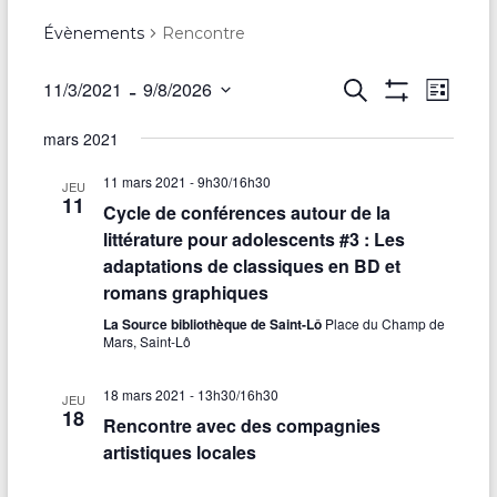
Évènements
Rencontre
 - 
R
11/3/2021
9/8/2026
R
N
L
e
A
S
i
e
a
F
c
mars 2021
é
s
F
h
v
c
l
t
I
e
C
11 mars 2021 - 9h30
/
16h30
e
e
JEU
r
i
h
H
11
c
Cycle de conférences autour de la
c
E
t
g
R
h
littérature pour adolescents #3 : Les
e
i
L
e
adaptations de classiques en BD et
a
E
o
r
S
romans graphiques
n
t
F
c
n
I
La Source bibliothèque de Saint-Lô
Place du Champ de
i
e
L
Mars, Saint-Lô
h
T
z
o
R
u
e
E
18 mars 2021 - 13h30
/
16h30
JEU
n
n
S
18
Rencontre avec des compagnies
e
e
d
artistiques locales
d
t
a
e
t