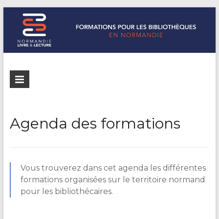
Formations
Normandie
Livre &
pour les
Lecture
bibliothèques
répertorie les
Agenda des formations
formations
de
pour les
Normandie
bibliothèques
de
Vous trouverez dans cet agenda les différentes
Normandie
formations organisées sur le territoire normand
pour les bibliothécaires.