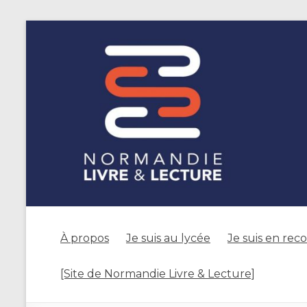
À propos
Je suis au lycée
Je suis en rec
[Site de Normandie Livre & Lecture]