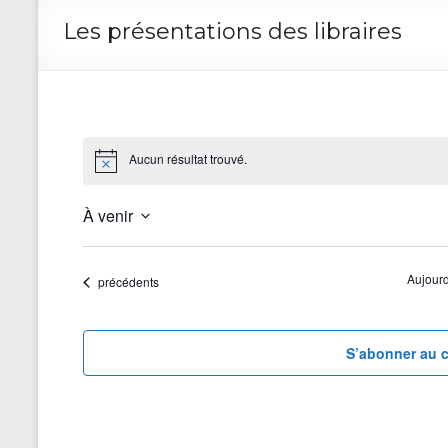
Les présentations des libraires
Aucun résultat trouvé.
À venir
S
é
l
Aujourd
Évènements
précédents
e
c
t
S’abonner au c
i
o
n
n
e