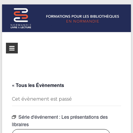
Formations
Normandie
Livre &
pour les
Lecture
bibliothèques
répertorie les
formations
de
pour les
« Tous les Évènements
Normandie
bibliothèques
de
Cet évènement est passé
Normandie
Série d'événement :
Les présentations des
libraires