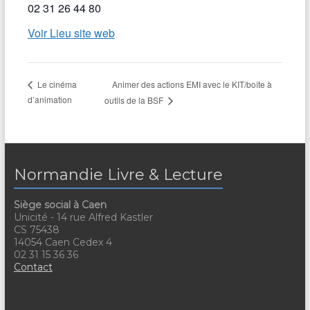
02 31 26 44 80
Voir Lieu site web
Animer des actions EMI avec le KIT/boîte à
Le cinéma
d’animation
outils de la BSF
Normandie Livre & Lecture
Siège social à Caen
Unicité - 14 rue Alfred Kastler
CS 75438
14054 Caen Cedex 4
02 31 15 36 36
Contact