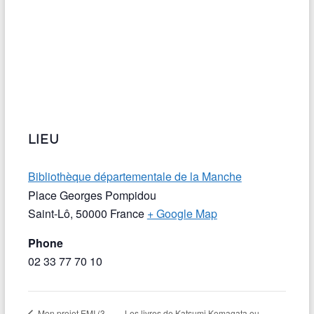
LIEU
Bibliothèque départementale de la Manche
Place Georges Pompidou
Saint-Lô
,
50000
France
+ Google Map
Phone
02 33 77 70 10
Les livres de Katsumi Komagata ou
Mon projet EMI (3