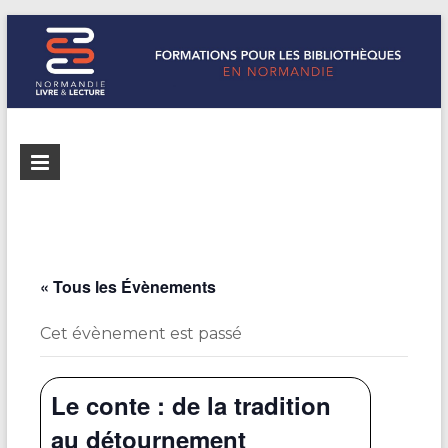
Formations
Normandie
Livre &
pour les
Lecture
bibliothèques
répertorie les
formations
de
pour les
« Tous les Évènements
Normandie
bibliothèques
de
Cet évènement est passé
Normandie
Le conte : de la tradition
au détournement