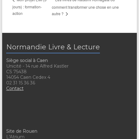
jours) : formation-
comment transformer une chose en une
action
autre ?
Normandie Livre & Lecture
Siège social à Caen
Unicité - 14 rue Alfred Kastler
CS 75438
14054 Caen Cedex 4
02 31 15 36 36
Contact
Site de Rouen
L'Atrium