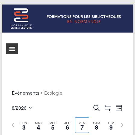
Formations
Normandie
Livre &
pour les
Lecture
bibliothèques
répertorie les
formations
de
pour les
Normandie
bibliothèques
Évènements
Ecologie
de
Normandie
R
8/2026
R
N
S
e
A
S
e
e
a
F
c
é
S
m
S
LUN
MAR
MER
JEU
VEN
SAM
F
DIM
h
3
4
5
6
7
8
9
l
v
c
a
e
I
e
e
e
C
i
m
m