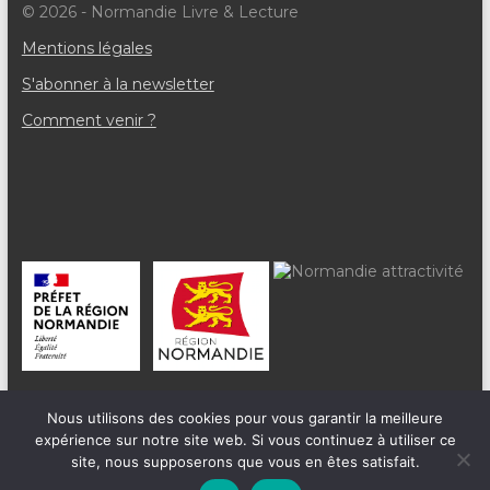
è
© 2026 - Normandie Livre & Lecture
n
Mentions légales
e
S'abonner à la newsletter
m
Comment venir ?
e
n
t
s
Nous utilisons des cookies pour vous garantir la meilleure
expérience sur notre site web. Si vous continuez à utiliser ce
site, nous supposerons que vous en êtes satisfait.