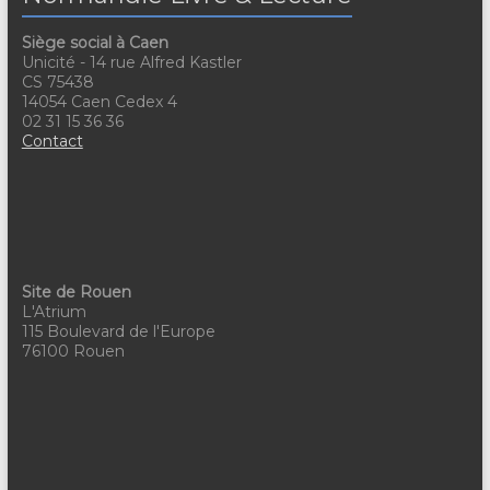
a
v
t
è
Siège social à Caen
Unicité - 14 rue Alfred Kastler
n
i
CS 75438
14054 Caen Cedex 4
e
o
02 31 15 36 36
Contact
m
n
e
d
n
e
t
v
Site de Rouen
u
L'Atrium
115 Boulevard de l'Europe
e
76100 Rouen
s
É
v