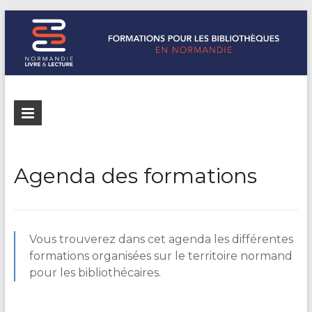
Formations
Normandie
Livre &
pour les
Lecture
bibliothèques
répertorie les
Agenda des formations
formations
de
pour les
Normandie
bibliothèques
de
Vous trouverez dans cet agenda les différentes
Normandie
formations organisées sur le territoire normand
pour les bibliothécaires.