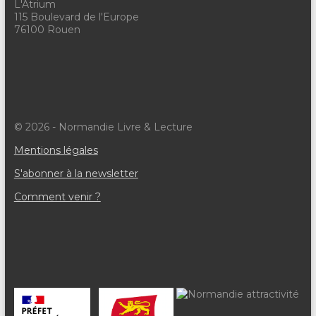
e
L'Atrium
t
115 Boulevard de l'Europe
v
76100 Rouen
u
e
s
É
© 2026 - Normandie Livre & Lecture
v
Mentions légales
è
S'abonner à la newsletter
n
Comment venir ?
e
m
e
n