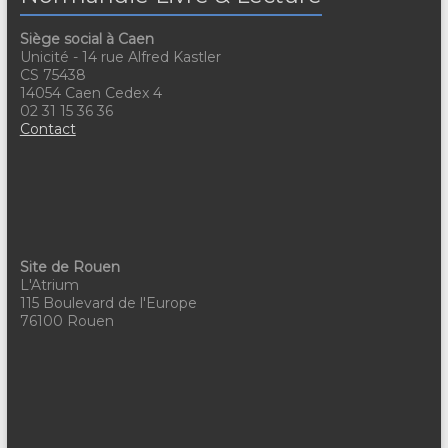
a
v
Siège social à Caen
t
è
Unicité - 14 rue Alfred Kastler
CS 75438
n
i
14054 Caen Cedex 4
02 31 15 36 36
e
o
Contact
m
n
e
d
n
e
t
v
Site de Rouen
L'Atrium
u
115 Boulevard de l'Europe
76100 Rouen
e
s
É
v