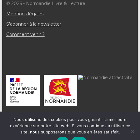
© 2026 - Normandie Livre & Lecture
è
Mentions légales
n
S'abonner à la newsletter
e
Comment venir ?
m
e
n
t
s
Nous utilisons des cookies pour vous garantir la meilleure
expérience sur notre site web. Si vous continuez à utiliser ce
site, nous supposerons que vous en êtes satisfait.