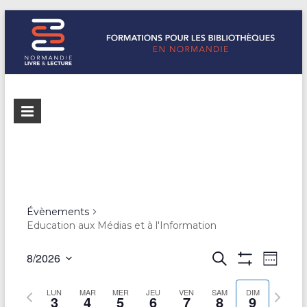
Formations
Normandie
Livre &
pour les
Lecture
bibliothèques
répertorie les
formations
de
pour les
Normandie
bibliothèques
Évènements
de
Education aux Médias et à l'Information
Normandie
R
8/2026
R
N
S
e
A
S
e
e
a
F
c
é
S
m
S
LUN
MAR
MER
JEU
VEN
SAM
F
DIM
h
3
4
5
6
7
8
9
l
v
c
a
e
I
e