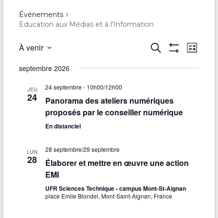
Évènements
Education aux Médias et à l'Information
R
À venir
R
N
L
e
A
S
i
e
a
F
c
é
septembre 2026
s
F
h
l
v
c
t
I
e
e
24 septembre - 10h00
/
12h00
C
e
JEU
r
i
24
h
H
c
Panorama des ateliers numériques
c
E
t
g
proposés par le conseiller numérique
R
h
e
i
L
e
a
o
En distanciel
E
r
S
n
t
F
c
n
28 septembre
/
29 septembre
I
LUN
e
i
28
L
Élaborer et mettre en œuvre une action
h
z
T
o
EMI
R
u
e
E
n
n
UFR Sciences Technique - campus Mont-St-Aignan
S
e
e
place Emile Blondel, Mont-Saint-Aignan, France
d
d
t
a