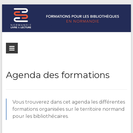
Formations
Normandie
Livre &
pour les
Lecture
bibliothèques
répertorie les
Agenda des formations
formations
de
pour les
Normandie
bibliothèques
de
Vous trouverez dans cet agenda les différentes
Normandie
formations organisées sur le territoire normand
pour les bibliothécaires.