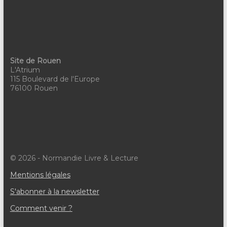
u
e
s
É
Site de Rouen
L'Atrium
v
115 Boulevard de l'Europe
76100 Rouen
è
n
e
m
© 2026 - Normandie Livre & Lecture
e
Mentions légales
n
S'abonner à la newsletter
t
Comment venir ?
s