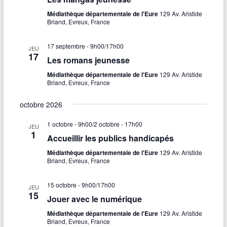
t
Médiathèque départementale de l'Eure
129 Av. Aristide
i
Briand, Evreux, France
o
n
17 septembre - 9h00
/
17h00
n
JEU
17
e
Les romans jeunesse
z
Médiathèque départementale de l'Eure
129 Av. Aristide
u
Briand, Evreux, France
n
e
octobre 2026
d
a
1 octobre - 9h00
/
2 octobre - 17h00
JEU
t
1
Accueillir les publics handicapés
e
.
Médiathèque départementale de l'Eure
129 Av. Aristide
Briand, Evreux, France
15 octobre - 9h00
/
17h00
JEU
15
Jouer avec le numérique
Médiathèque départementale de l'Eure
129 Av. Aristide
Briand, Evreux, France