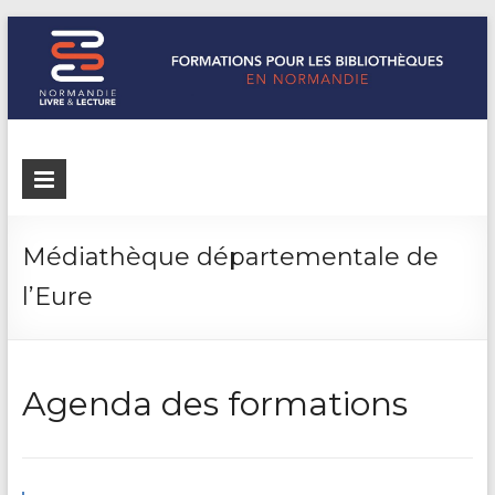
Formations
Normandie
Livre &
pour les
Lecture
bibliothèques
répertorie les
Médiathèque départementale de
formations
de
l’Eure
pour les
Normandie
bibliothèques
de
Normandie
Agenda des formations