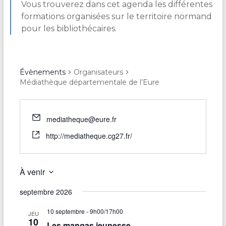
Vous trouverez dans cet agenda les différentes
formations organisées sur le territoire normand
pour les bibliothécaires.
Évènements
Organisateurs
Médiathèque départementale de l’Eure
mediatheque@eure.fr
http://mediatheque.cg27.fr/
À venir
S
septembre 2026
é
l
10 septembre - 9h00
/
17h00
e
JEU
10
c
Les mangas jeunesse