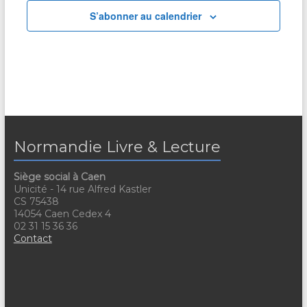
S’abonner au calendrier
Normandie Livre & Lecture
Siège social à Caen
Unicité - 14 rue Alfred Kastler
CS 75438
14054 Caen Cedex 4
02 31 15 36 36
Contact