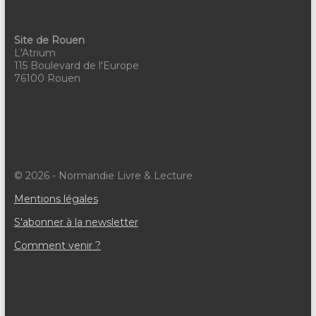
v
è
Site de Rouen
n
L'Atrium
115 Boulevard de l'Europe
e
76100 Rouen
m
e
n
t
© 2026 - Normandie Livre & Lecture
s
Mentions légales
S'abonner à la newsletter
Comment venir ?