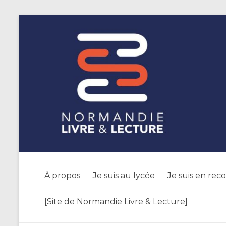
À propos
Je suis au lycée
Je suis en rec
[Site de Normandie Livre & Lecture]