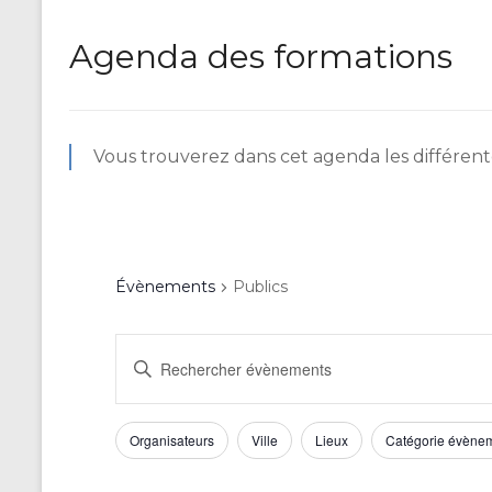
Agenda des formations
Vous trouverez dans cet agenda les différente
Évènements
Publics
R
S
a
e
i
c
s
F
L
Organisateurs
Ville
Lieux
Catégorie évène
i
h
a
i
r
m
m