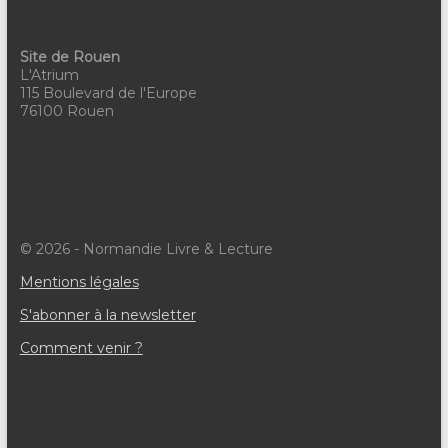
v
è
Site de Rouen
n
L'Atrium
115 Boulevard de l'Europe
e
76100 Rouen
m
e
n
t
© 2026 - Normandie Livre & Lecture
s
Mentions légales
S'abonner à la newsletter
Comment venir ?