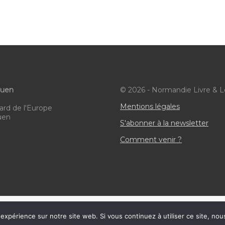
,
,
,
ouen
© 2026 - Normandie Livre & L
Mentions légales
ard de l'Europe
uen
S'abonner à la newsletter
Comment venir ?
HTML Snippets
Powered By :
XYZScripts.com
 expérience sur notre site web. Si vous continuez à utiliser ce site, no