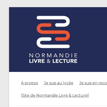
À propos
Je suis au lycée
Je suis en rec
[Site de Normandie Livre & Lecture]