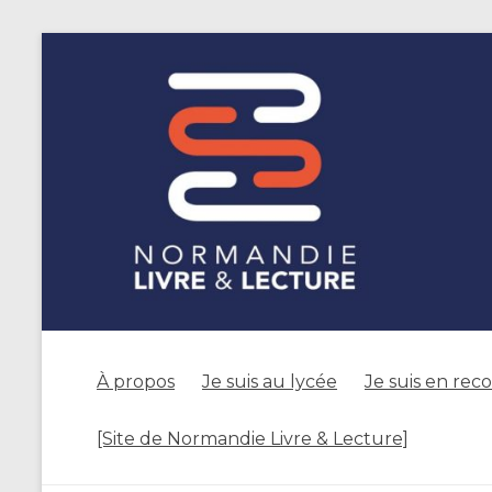
À propos
Je suis au lycée
Je suis en rec
[Site de Normandie Livre & Lecture]