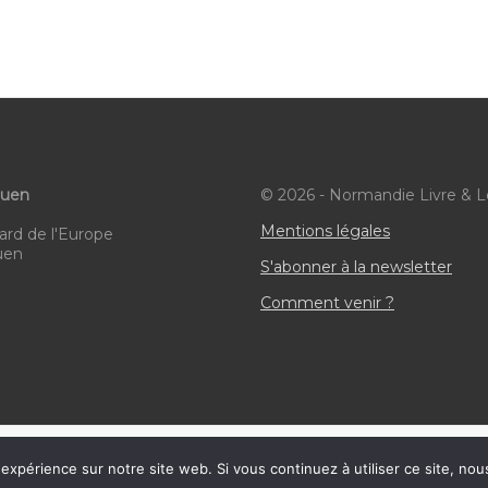
,
,
,
ouen
© 2026 - Normandie Livre & L
Mentions légales
ard de l'Europe
uen
S'abonner à la newsletter
Comment venir ?
HTML Snippets
Powered By :
XYZScripts.com
 expérience sur notre site web. Si vous continuez à utiliser ce site, no