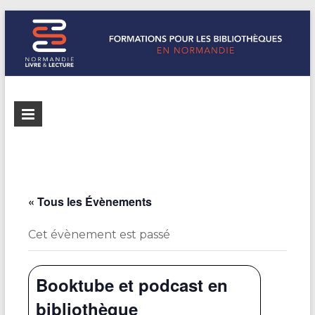
Formations
Normandie
Livre &
pour les
Lecture
bibliothèques
répertorie les
formations
de
pour les
« Tous les Évènements
Normandie
bibliothèques
de
Cet évènement est passé
Normandie
Booktube et podcast en
bibliothèque