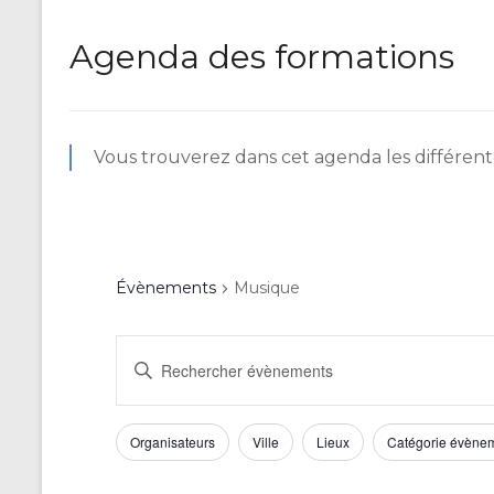
Agenda des formations
Vous trouverez dans cet agenda les différente
Évènements
Musique
R
S
a
e
i
c
s
F
L
Organisateurs
Ville
Lieux
Catégorie évène
i
h
a
i
r
m
m