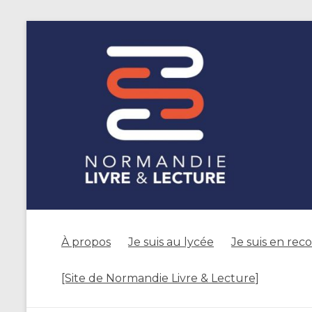
À propos
Je suis au lycée
Je suis en rec
[Site de Normandie Livre & Lecture]