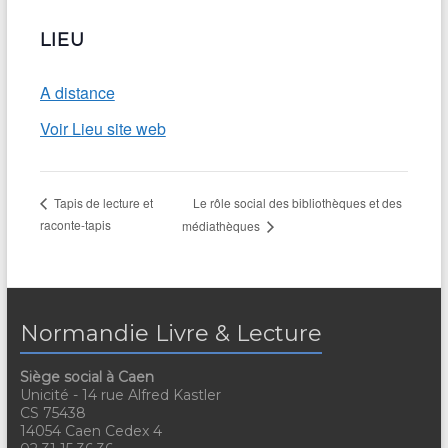
LIEU
A distance
Voir Lieu site web
Le rôle social des bibliothèques et des
Tapis de lecture et
raconte-tapis
médiathèques
Normandie Livre & Lecture
Siège social à Caen
Unicité - 14 rue Alfred Kastler
CS 75438
14054 Caen Cedex 4