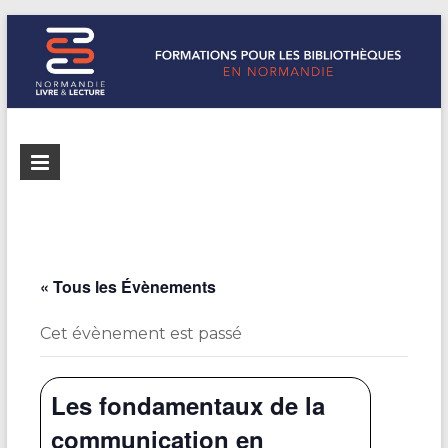
Formations
Normandie
Livre &
pour les
Lecture
bibliothèques
répertorie les
formations
de
pour les
« Tous les Évènements
Normandie
bibliothèques
de
Cet évènement est passé
Normandie
Les fondamentaux de la
communication en