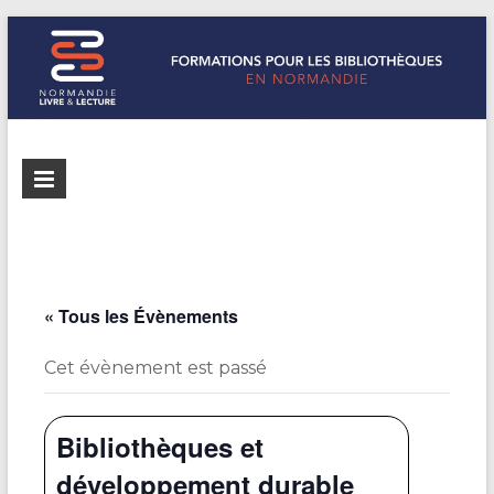
Formations
Normandie
Livre &
pour les
Lecture
bibliothèques
répertorie les
formations
de
pour les
« Tous les Évènements
Normandie
bibliothèques
de
Cet évènement est passé
Normandie
Bibliothèques et
développement durable