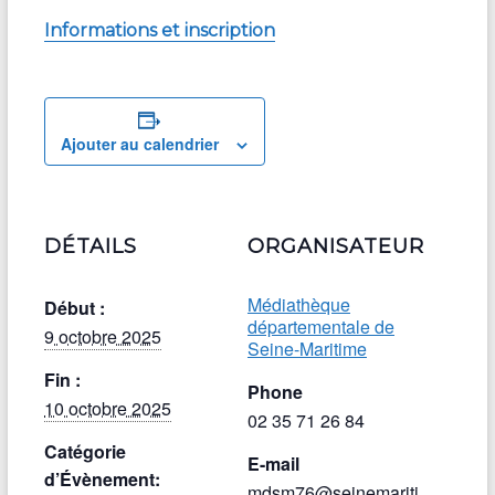
Informations et inscription
Ajouter au calendrier
DÉTAILS
ORGANISATEUR
Médiathèque
Début :
départementale de
9 octobre 2025
Seine-Maritime
Fin :
Phone
10 octobre 2025
02 35 71 26 84
Catégorie
E-mail
d’Évènement:
mdsm76@seinemariti