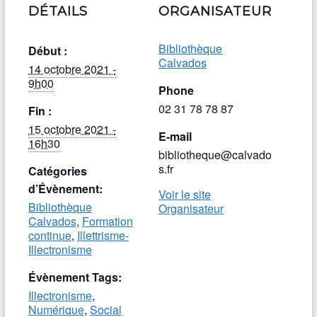
DÉTAILS
ORGANISATEUR
Bibliothèque
Début :
Calvados
14 octobre 2021 -
9h00
Phone
02 31 78 78 87
Fin :
15 octobre 2021 -
E-mail
16h30
bibliotheque@calvado
s.fr
Catégories
d’Évènement:
Voir le site
Bibliothèque
Organisateur
Calvados
,
Formation
continue
,
Illettrisme-
Illectronisme
Évènement Tags:
Illectronisme
,
Numérique
,
Social