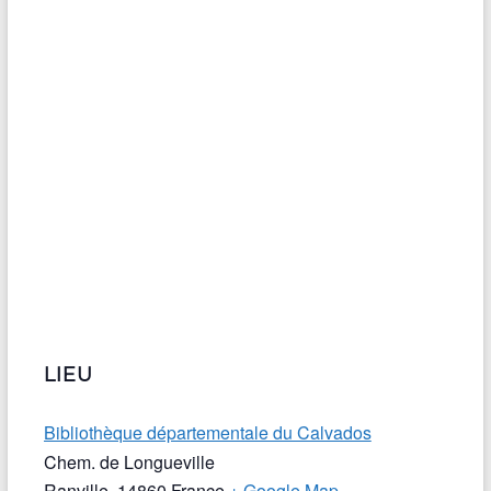
LIEU
Bibliothèque départementale du Calvados
Chem. de Longueville
Ranville
,
14860
France
+ Google Map