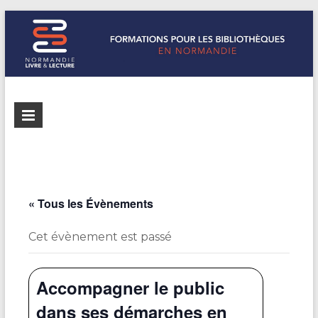
Formations
Normandie
Livre &
pour les
Lecture
bibliothèques
répertorie les
formations
de
pour les
« Tous les Évènements
Normandie
bibliothèques
de
Cet évènement est passé
Normandie
Accompagner le public
dans ses démarches en