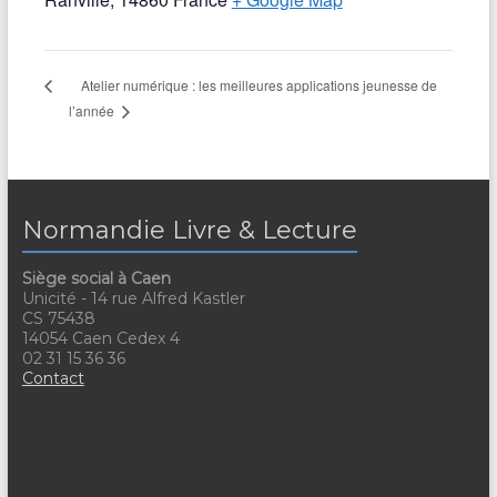
Atelier numérique : les meilleures applications jeunesse de
l’année
Normandie Livre & Lecture
Siège social à Caen
Unicité - 14 rue Alfred Kastler
CS 75438
14054 Caen Cedex 4
02 31 15 36 36
Contact