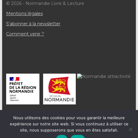
v
© 2026 - Normandie Livre & Lecture
è
Mentions légales
n
S'abonner à la newsletter
e
Comment venir ?
m
e
n
t
s
Nous utilisons des cookies pour vous garantir la meilleure
expérience sur notre site web. Si vous continuez à utiliser ce
site, nous supposerons que vous en êtes satisfait.