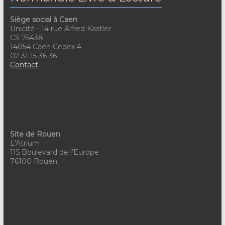
g
É
Siège social à Caen
a
v
Unicité - 14 rue Alfred Kastler
t
è
CS 75438
14054 Caen Cedex 4
n
i
02 31 15 36 36
Contact
e
o
m
n
e
d
n
e
t
Site de Rouen
v
L'Atrium
115 Boulevard de l'Europe
u
76100 Rouen
e
s
É