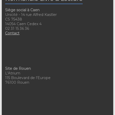
g
É
Siège social à Caen
a
v
Unicité - 14 rue Alfred Kastler
t
è
CS 75438
14054 Caen Cedex 4
n
i
02 31 15 36 36
Contact
e
o
m
n
e
d
n
e
t
Site de Rouen
v
L'Atrium
115 Boulevard de l'Europe
u
76100 Rouen
e
s
É