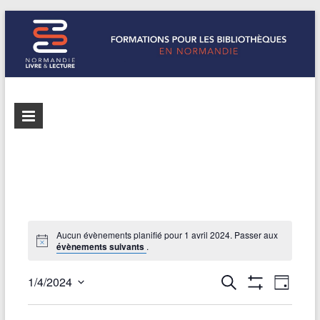
Formations
Normandie
Livre &
pour les
Lecture
bibliothèques
répertorie les
formations
de
pour les
Normandie
bibliothèques
de
Aucun évènements planifié pour 1 avril 2024. Passer aux
évènements suivants
.
Normandie
R
1/4/2024
R
N
J
e
A
S
o
e
a
F
c
é
u
F