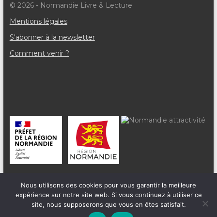
v
© 2026 - Normandie Livre & Lecture
è
Mentions légales
n
S'abonner à la newsletter
e
Comment venir ?
m
e
n
t
s
Nous utilisons des cookies pour vous garantir la meilleure
expérience sur notre site web. Si vous continuez à utiliser ce
site, nous supposerons que vous en êtes satisfait.