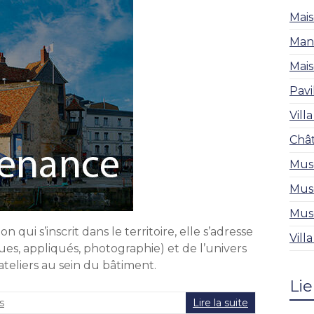
Mais
Mano
Mais
Pavi
Vill
Chât
Musé
Musé
Musé
ui s’inscrit dans le territoire, elle s’adresse
Vill
ques, appliqués, photographie) et de l’univers
ateliers au sein du bâtiment.
Lie
s
Lire la suite