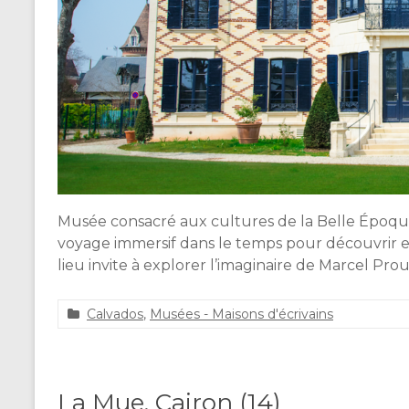
i
e
l
i
v
r
e
Musée consacré aux cultures de la Belle Époque
voyage immersif dans le temps pour découvrir et
lieu invite à explorer l’imaginaire de Marcel Prou
Calvados
,
Musées - Maisons d'écrivains
a
2
d
3
m
m
i
a
La Mue, Cairon (14)
n
i