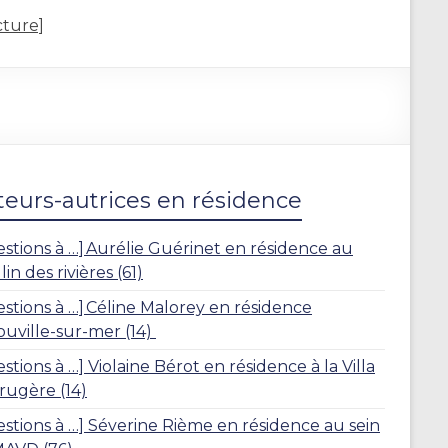
cture]
eurs-autrices en résidence
stions à …] Aurélie Guérinet en résidence au
in des rivières (61)
stions à …] Céline Malorey en résidence
ouville-sur-mer (14)
stions à …] Violaine Bérot en résidence à la Villa
rugère (14)
stions à …] Séverine Rième en résidence au sein