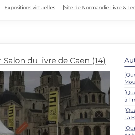
Expositions virtuelles
[Site de Normandie Livre & Le
 Salon du livre de Caen (14)
Aut
[Que
Moul
[Que
à Tr
[Que
La B
[Que