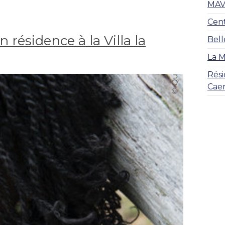
MAVD
Cent
résidence à la Villa la
Bell
La M
Rési
Caen