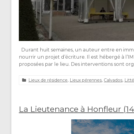
Durant huit semaines, un auteur entre en immer
nourrir un projet d’écriture. Il est hébergé à l
proposées par le lieu. Des interventions sont or
Lieux de résidence
,
Lieux pérennes
,
Calvados
,
Litt
2
8
m
a
La Lieutenance à Honfleur (14
i
2
0
2
5