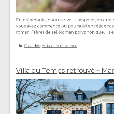
En préambule, pourriez-vous rappeler, en quelqu
vous avez commencé ou poursuivi en résidence ?
roman, Frères de sel. Roman polyphonique, il s’
Calvados
,
Artiste en résidence
a
1
d
j
m
u
i
i
Villa du Temps retrouvé – Mar
n
l
_
l
n
e
o
t
r
2
m
0
a
2
n
4
d