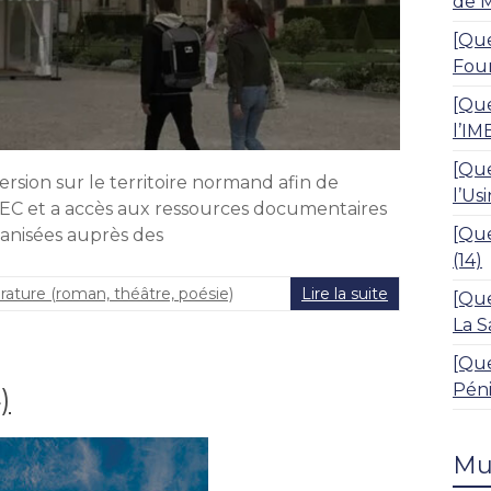
de 
[Que
Four
[Que
l’IM
[Que
sion sur le territoire normand afin de
l’Us
’IMEC et a accès aux ressources documentaires
[Que
ganisées auprès des
(14)
érature (roman, théâtre, poésie)
Lire la suite
[Que
La S
[Que
Péni
)
Mu