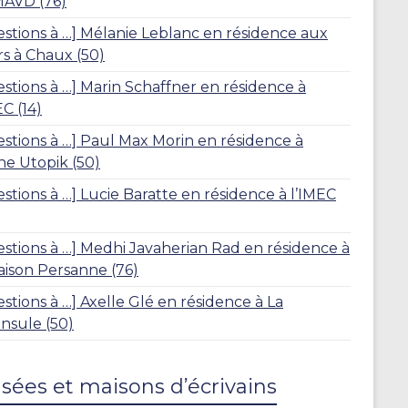
MAVD (76)
stions à …] Mélanie Leblanc en résidence aux
s à Chaux (50)
stions à …] Marin Schaffner en résidence à
EC (14)
stions à …] Paul Max Morin en résidence à
ine Utopik (50)
stions à …] Lucie Baratte en résidence à l’IMEC
stions à …] Medhi Javaherian Rad en résidence à
aison Persanne (76)
stions à …] Axelle Glé en résidence à La
nsule (50)
sées et maisons d’écrivains