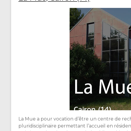
_
2
n
0
o
2
r
4
m
a
n
d
i
e
l
i
v
r
e
La Mue a pour vocation d’être un centre de rech
pluridisciplinaire permettant l’accueil en résiden