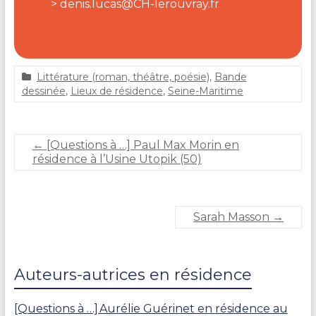
denis.lucas@CH-lerouvray.fr
Littérature (roman, théâtre, poésie)
,
Bande
1
dessinée
,
Lieux de résidence
,
Seine-Maritime
9
s
e
←
[Questions à …] Paul Max Morin en
p
résidence à l’Usine Utopik (50)
t
e
m
b
Sarah Masson
→
r
e
2
0
Auteurs-autrices en résidence
2
5
[Questions à …] Aurélie Guérinet en résidence au