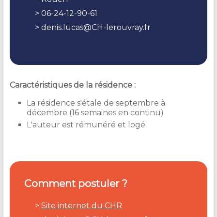
06-24-12-90-61
denis.lucas@CH-lerouvray.fr
Caractéristiques de la résidence :
La résidence s'étale de s
eptembre à
décembre
(
16 semaines en continu)
L'auteur est rémunéré et logé.
Comment postuler ?
Site internet du CHR