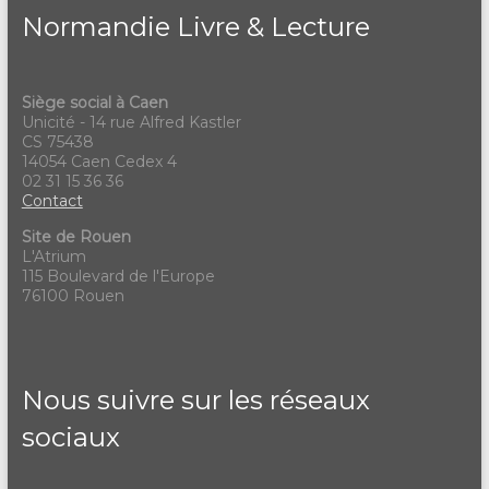
Normandie Livre & Lecture
Siège social à Caen
Unicité - 14 rue Alfred Kastler
CS 75438
14054 Caen Cedex 4
02 31 15 36 36
Contact
Site de Rouen
L'Atrium
115 Boulevard de l'Europe
76100 Rouen
Nous suivre sur les réseaux
sociaux