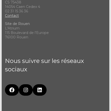
CS 75438
14054 Caen Cedex 4
02 31 15 36 36
Contact
Site de Rouen
L'Atrium
115 Boulevard de l'Europe
76100 Rouen
Nous suivre sur les réseaux
sociaux