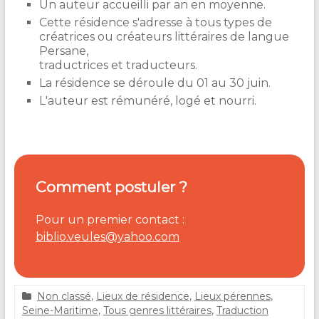
Un auteur accueilli par an en moyenne.
Cette résidence s'adresse à tous types de
créatrices ou créateurs littéraires de langue
Persane,
traductrices et traducteurs.
La résidence se déroule du 01 au 30 juin.
L'auteur est rémunéré, logé et nourri.
Comment postuler ?
Pour un premier contact :
biblio.veules@yahoo.com
Non classé
,
Lieux de résidence
,
Lieux pérennes
,
2
Seine-Maritime
,
Tous genres littéraires
,
Traduction