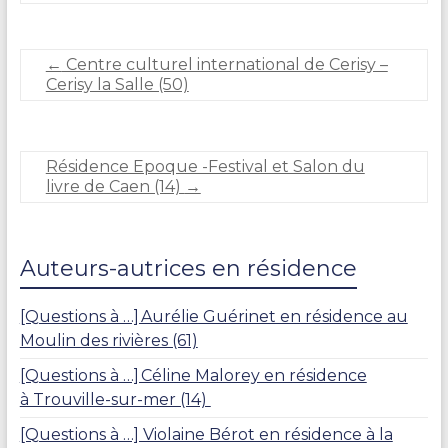
7
m
a
←
Centre culturel international de Cerisy –
i
Cerisy la Salle (50)
2
0
2
5
Résidence Epoque -Festival et Salon du
livre de Caen (14)
→
Auteurs-autrices en résidence
[Questions à …] Aurélie Guérinet en résidence au
Moulin des rivières (61)
[Questions à …] Céline Malorey en résidence
à Trouville-sur-mer (14)
[Questions à …] Violaine Bérot en résidence à la