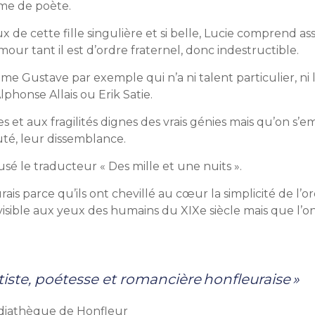
âme de poète.
 cette fille singulière et si belle, Lucie comprend asse
mour tant il est d’ordre fraternel, donc indestructible.
e Gustave par exemple qui n’a ni talent particulier, ni l’
lphonse Allais ou Erik Satie.
les et aux fragilités dignes des vrais génies mais qu’on s’
uté, leur dissemblance.
sé le traducteur « Des mille et une nuits ».
s parce qu’ils ont chevillé au cœur la simplicité de l’ordi
visible aux yeux des humains du XIXe siècle mais que l’
tiste, poétesse et romancière honfleuraise »
diathèque de Honfleur