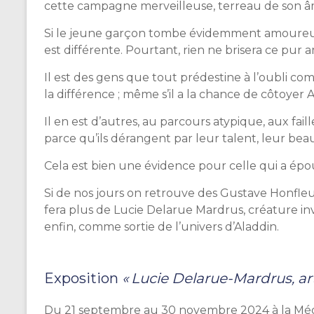
cette campagne merveilleuse, terreau de son 
Si le jeune garçon tombe évidemment amoureux de
est différente. Pourtant, rien ne brisera ce pur a
Il est des gens que tout prédestine à l’oubli comm
la différence ; même s’il a la chance de côtoyer A
Il en est d’autres, au parcours atypique, aux fail
parce qu’ils dérangent par leur talent, leur bea
Cela est bien une évidence pour celle qui a épou
Si de nos jours on retrouve des Gustave Honfleurai
fera plus de Lucie Delarue Mardrus, créature in
enfin, comme sortie de l’univers d’Aladdin.
Exposition
« Lucie Delarue-Mardrus, ar
Du 21 septembre au 30 novembre 2024 à la Mé