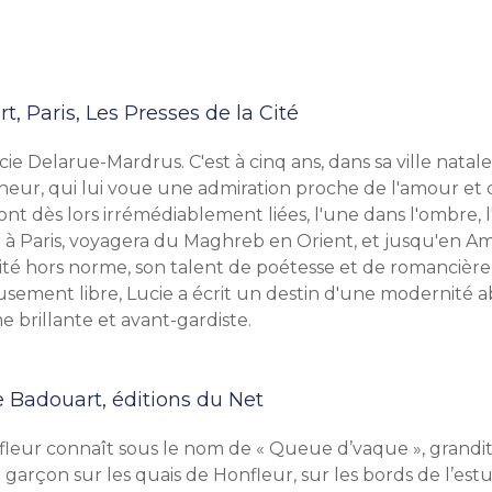
t, Paris, Les Presses de la Cité
ie Delarue-Mardrus. C'est à cinq ans, dans sa ville natal
cheur, qui lui voue une admiration proche de l'amour et 
ront dès lors irrémédiablement liées, l'une dans l'ombre, l
r à Paris, voyagera du Maghreb en Orient, et jusqu'en A
ité hors norme, son talent de poétesse et de romancière 
sement libre, Lucie a écrit un destin d'une modernité a
e brillante et avant-gardiste.
le Badouart, éditions du Net
leur connaît sous le nom de « Queue d’vaque », grandi
e garçon sur les quais de Honfleur, sur les bords de l’est