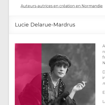
Auteurs-autrices en création en Normandie
Lucie Delarue-Mardrus
A
r
f
N
D
i
E
L