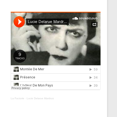
La Factorie
·
Lucie Delarue Mardrus