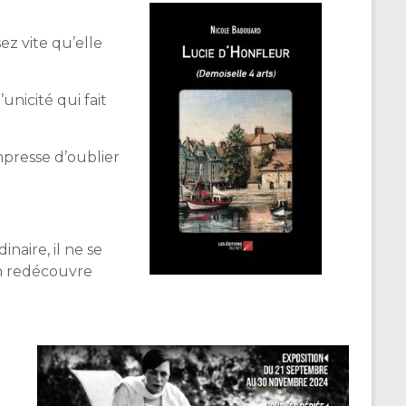
z vite qu’elle
unicité qui fait
empresse d’oublier
naire, il ne se
on redécouvre