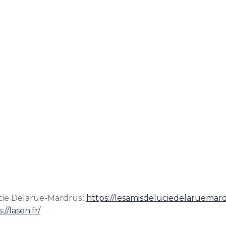
ucie Delarue-Mardrus :
https://lesamisdeluciedelaruemard
://lasen.fr/