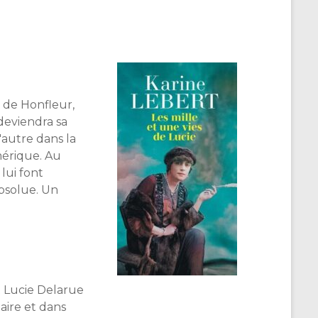
e de Honfleur,
deviendra sa
'autre dans la
mérique. Au
lui font
bsolue. Un
t Lucie Delarue
uaire et dans