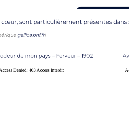
e cœur, sont particulièrement présentes dans
umérique
gallica.bnf.fr
)
’odeur de mon pays – Ferveur – 1902
Av