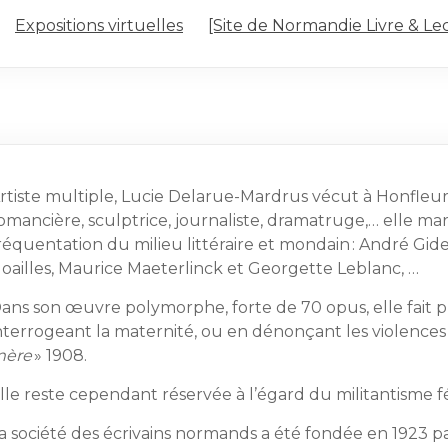
Expositions virtuelles
[Site de Normandie Livre & Le
rtiste multiple, Lucie Delarue-Mardrus vécut à Honfleur 
omancière, sculptrice, journaliste, dramatruge,… elle ma
réquentation du milieu littéraire et mondain : André Gid
oai
lles, Maurice Maeterlinck et Georgette Leblanc, …
ans son œuvre polymorphe, forte de 70 opus, elle fait 
nterrogeant la maternité, ou en dénonçant les violences 
mère
» 1908.
lle reste cependant réservée à l’égard du militantisme f
a société des écrivains normands a été fondée en 1923 p