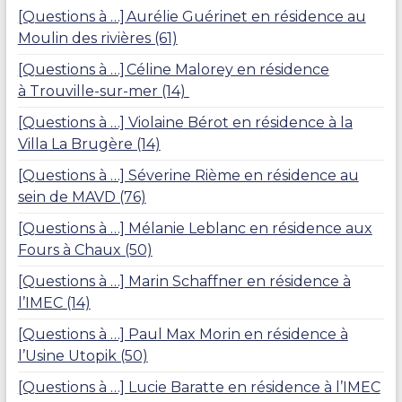
l
[Questions à …] Aurélie Guérinet en résidence au
i
Moulin des rivières (61)
v
r
[Questions à …] Céline Malorey en résidence
e
à Trouville-sur-mer (14)
[Questions à …] Violaine Bérot en résidence à la
Villa La Brugère (14)
[Questions à …] Séverine Rième en résidence au
sein de MAVD (76)
[Questions à …] Mélanie Leblanc en résidence aux
Fours à Chaux (50)
[Questions à …] Marin Schaffner en résidence à
l’IMEC (14)
[Questions à …] Paul Max Morin en résidence à
l’Usine Utopik (50)
[Questions à …] Lucie Baratte en résidence à l’IMEC