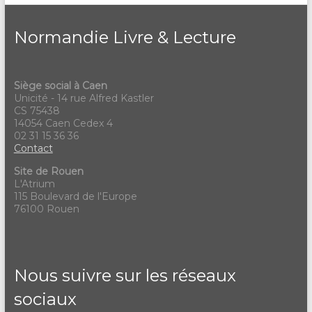
Normandie Livre & Lecture
Siège social à Caen
Unicité - 14 rue Alfred Kastler
CS 75438
14054 Caen Cedex 4
02 31 15 36 36
Contact
Site de Rouen
L'Atrium
115 Boulevard de l'Europe
76100 Rouen
Nous suivre sur les réseaux
sociaux