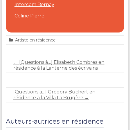
Intercom Bernay
Coline Pierré
Artiste en résidence
a
1
d
9
m
j
←
[Questions à…] Elisabeth Combres en
i
u
résidence à la Lanterne des écrivains
n
i
_
n
n
2
o
0
[Questions à…] Grégory Buchert en
r
2
résidence à la Villa La Brugère
→
m
4
a
n
d
Auteurs-autrices en résidence
i
e