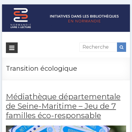
Initiatives
dans
les
Transition écologique
bibliothèques
en
Médiathèque départementale
Normandie
de Seine-Maritime – Jeu de 7
Normandie
familles éco-responsable
Livre
&
Lecture