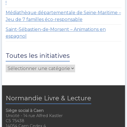
!
Médiathèque départementale de Seine-Maritime –
Jeu de 7 familles éco-responsable
Saint-Sébastien-de-Morsent – Animations en
espagnol
Toutes les initiatives
Normandie Livre & Lecture
Siège social à Caen
Unicité - 14 rue Alfred Kastler
CS 75438
14054 Caen Cedex 4