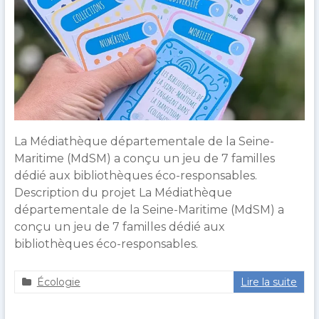
répertorie
des
initiatives
intéressantes
mises
en
place
dans
La Médiathèque départementale de la Seine-
les
Maritime (MdSM) a conçu un jeu de 7 familles
bibliothèques
dédié aux bibliothèques éco-responsables.
normandes.
Description du projet La Médiathèque
départementale de la Seine-Maritime (MdSM) a
conçu un jeu de 7 familles dédié aux
bibliothèques éco-responsables.
Écologie
Lire la suite
a
2
g
6