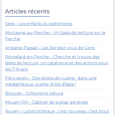
u
m
e
a
Articles récents
r
i
o
2
u
0
Sées – Les enfants du patrimoine
l
2
Mortagne-au-Perche – Un tapis de lecture sur le
t
5
Perche
Andaine-Passais – Les Rendez-vous de Gens
Rémalard-en-Perche – Cherche et trouve des
idées de lecture, un catalogue et des actions pour
les 7-14 ans
Flers agglo – Des objets de cuisine dans une
médiathèque, quelle drôle d’idée !
Briouze – Collections nature
Mouen (14) – Cabinet de poésie générale
Rouen – La bricothèque : c’est nouveau, c’est brico