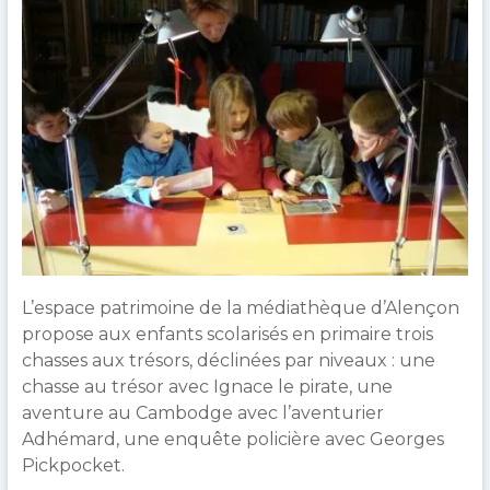
répertorie
des
initiatives
intéressantes
mises
en
place
dans
les
bibliothèques
normandes.
L’espace patrimoine de la médiathèque d’Alençon
propose aux enfants scolarisés en primaire trois
chasses aux trésors, déclinées par niveaux : une
chasse au trésor avec Ignace le pirate, une
aventure au Cambodge avec l’aventurier
Adhémard, une enquête policière avec Georges
Pickpocket.