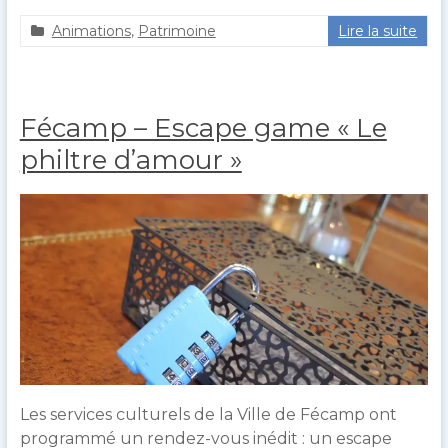
Animations
,
Patrimoine
Lire la suite
a
2
g
3
u
j
e
u
Fécamp – Escape game « Le
r
i
o
n
philtre d’amour »
u
2
l
0
t
2
0
Les services culturels de la Ville de Fécamp ont
programmé un rendez-vous inédit : un escape