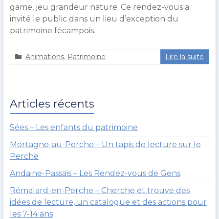
game, jeu grandeur nature. Ce rendez-vous a
invité le public dans un lieu d’exception du
patrimoine fécampois.
Animations
,
Patrimoine
Lire la suite
a
2
g
2
u
m
e
a
Articles récents
r
i
o
2
u
0
Sées – Les enfants du patrimoine
l
2
Mortagne-au-Perche – Un tapis de lecture sur le
t
0
Perche
Andaine-Passais – Les Rendez-vous de Gens
Rémalard-en-Perche – Cherche et trouve des
idées de lecture, un catalogue et des actions pour
les 7-14 ans