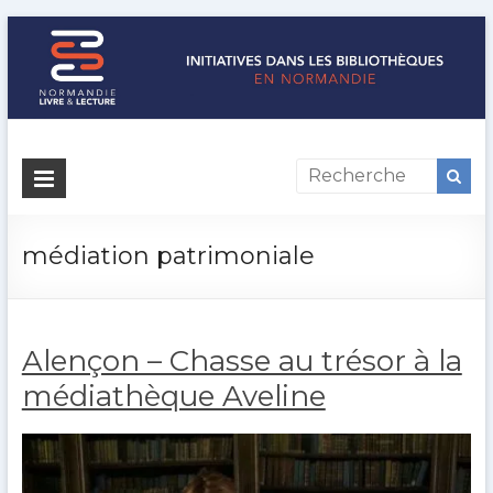
Initiatives
dans
les
médiation patrimoniale
bibliothèques
en
Alençon – Chasse au trésor à la
Normandie
médiathèque Aveline
Normandie
Livre
&
Lecture