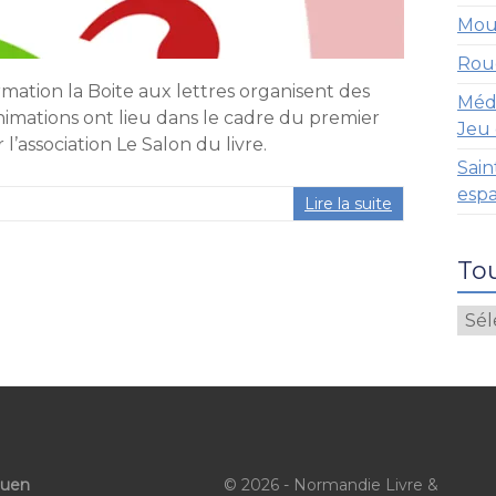
Moue
Roue
ation la Boite aux lettres organisent des
Méd
animations ont lieu dans le cadre du premier
Jeu 
l’association Le Salon du livre.
Sain
esp
Lire la suite
Tou
ouen
© 2026 - Normandie Livre &