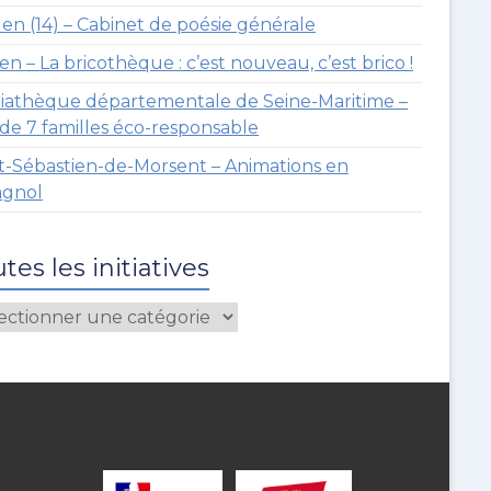
n (14) – Cabinet de poésie générale
r
n – La bricothèque : c’est nouveau, c’est brico !
iathèque départementale de Seine-Maritime –
de 7 familles éco-responsable
t-Sébastien-de-Morsent – Animations en
agnol
tes les initiatives