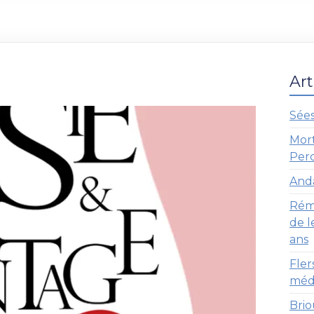
Art
Sées
Mort
Per
Anda
Réma
de l
ans
Fler
médi
Brio