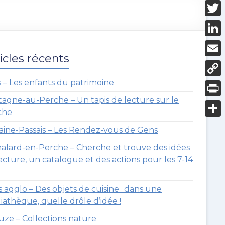
F
a
T
c
w
L
e
i
icles récents
i
E
b
t
n
m
 – Les enfants du patrimoine
o
C
t
k
a
o
o
agne-au-Perche – Un tapis de lecture sur le
e
P
e
i
che
k
p
r
r
d
P
l
ine-Passais – Les Rendez-vous de Gens
y
i
I
a
lard-en-Perche – Cherche et trouve des idées
L
n
n
r
ecture, un catalogue et des actions pour les 7-14
i
t
t
n
a
s agglo – Des objets de cuisine dans une
k
athèque, quelle drôle d’idée !
g
uze – Collections nature
e