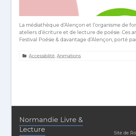
La médiathèque d’Alençon et l’organisme de form
ateliers d’écriture et de lecture de poésie. Ces 
Festival Poésie & davantage d’Alençon, porté par 
Accessibilité
,
Animations
a
5
g
d
u
é
e
c
r
e
o
m
u
b
l
r
t
e
2
Normandie Livre &
0
Lecture
1
Site de R
9