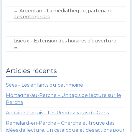
g
6
k
u
m
←
Argentan – La médiathèque, partenaire
e
a
des entreprises
r
r
o
s
u
2
l
0
Lisieux – Extension des horaires d’ouverture
t
2
→
0
Articles récents
Sées – Les enfants du patrimoine
Mortagne-au-Perche – Un tapis de lecture sur le
Perche
Andaine-Passais – Les Rendez-vous de Gens
Rémalard-en-Perche – Cherche et trouve des
idées de lecture, un catalogue et des actions pour