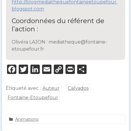
http://blogmediathequefontaineetoupefour.
blogspot.com
Coordonnées du référent de
l’action :
Olivéra LAJON :
mediatheque@fontaine-
etoupefour.fr
F
T
Li
E
C
P
P
a
w
n
m
o
ri
ar
c
it
k
ai
p
n
ta
Étiqueté avec :
Auteur
Calvados
e
te
e
l
y
t
g
Fontaine-Etoupefour
b
r
dI
Li
er
o
n
n
Animations
o
k
a
2