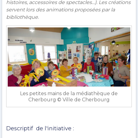
histoires, accessoires de spectacles…). Les créations
répertorie
servent lors des animations proposées par la
des
bibliothèque.
initiatives
intéressantes
mises
en
place
dans
les
bibliothèques
normandes.
Les petites mains de la médiathèque de
Cherbourg © Ville de Cherbourg
Descriptif de l'initiative :