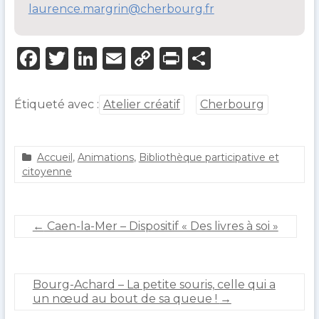
laurence.margrin@cherbourg.fr
F
T
Li
E
C
P
P
a
w
n
m
o
ri
ar
c
it
k
ai
p
n
ta
Étiqueté avec :
Atelier créatif
Cherbourg
e
te
e
l
y
t
g
b
r
dI
Li
er
Accueil
,
Animations
,
Bibliothèque participative et
o
n
n
a
9
citoyenne
g
d
o
k
u
é
k
e
c
←
Caen-la-Mer – Dispositif « Des livres à soi »
r
e
o
m
u
b
l
r
Bourg-Achard – La petite souris, celle qui a
t
e
un nœud au bout de sa queue !
→
2
0