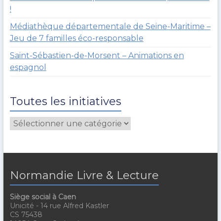
!
Médiathèque départementale de Seine-Maritime –
Jeu de 7 familles éco-responsable
Saint-Sébastien-de-Morsent – Animations en
espagnol
Toutes les initiatives
Normandie Livre & Lecture
Siège social à Caen
Unicité - 14 rue Alfred Kastler
CS 75438