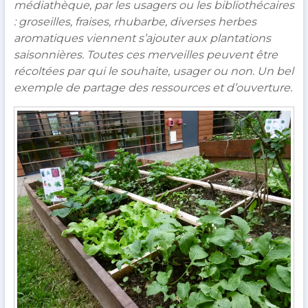
médiathèque, par les usagers ou les bibliothécaires
répertorie
: groseilles, fraises, rhubarbe, diverses herbes
des
aromatiques viennent s’ajouter aux plantations
initiatives
saisonnières. Toutes ces merveilles peuvent être
intéressantes
récoltées par qui le souhaite, usager ou non. Un bel
mises
exemple de partage des ressources et d’ouverture.
en
place
dans
les
bibliothèques
normandes.