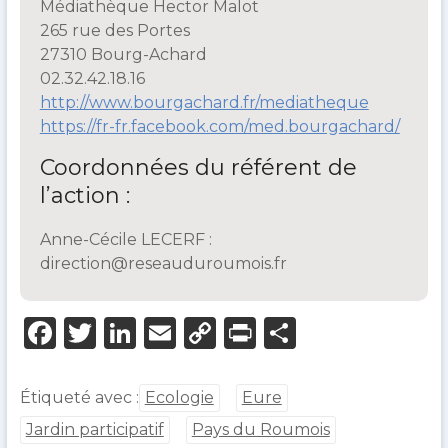
Médiathèque Hector Malot
265 rue des Portes
27310 Bourg-Achard
02.32.42.18.16
http://www.bourgachard.fr/mediatheque
https://fr-fr.facebook.com/med.bourgachard/
Coordonnées du référent de
l’action :
Anne-Cécile LECERF :
direction@reseauduroumois.fr
F
T
Li
E
C
P
P
a
w
n
m
o
ri
ar
c
it
k
ai
p
n
ta
Étiqueté avec :
Ecologie
Eure
e
te
e
l
y
t
g
Jardin participatif
Pays du Roumois