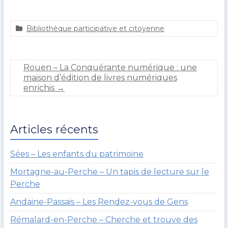
b
r
dI
Li
er
o
n
n
Bibliothèque participative et citoyenne
o
k
a
9
g
j
k
u
a
Rouen – La Conquérante numérique : une
e
n
maison d’édition de livres numériques
r
v
enrichis
→
o
i
u
e
l
r
t
2
Articles récents
0
1
9
Sées – Les enfants du patrimoine
Mortagne-au-Perche – Un tapis de lecture sur le
Perche
Andaine-Passais – Les Rendez-vous de Gens
Rémalard-en-Perche – Cherche et trouve des