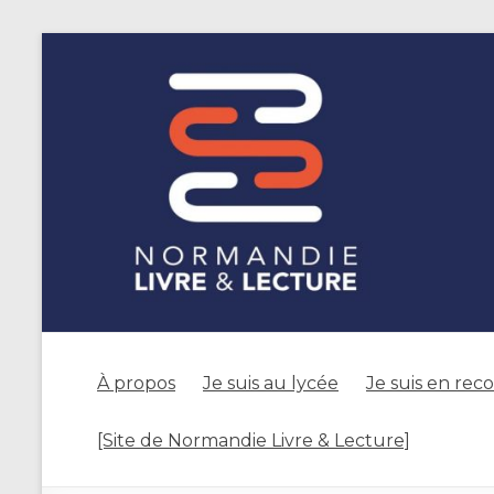
À propos
Je suis au lycée
Je suis en rec
[Site de Normandie Livre & Lecture]