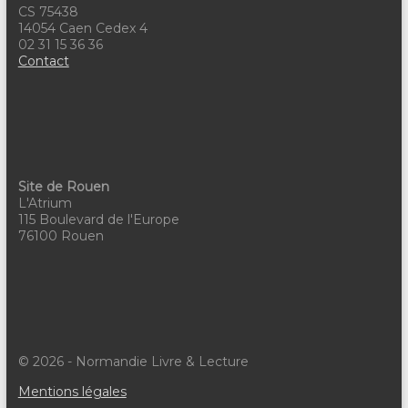
n
CS 75438
14054 Caen Cedex 4
t
02 31 15 36 36
Contact
s
Site de Rouen
L'Atrium
115 Boulevard de l'Europe
76100 Rouen
© 2026 - Normandie Livre & Lecture
Mentions légales