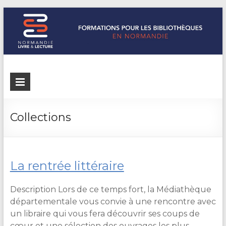
Formations
Normandie
Livre &
pour les
Lecture
bibliothèques
répertorie les
Collections
formations
de
pour les
Normandie
bibliothèques
de
La rentrée littéraire
Normandie
Description Lors de ce temps fort, la Médiathèque
départementale vous convie à une rencontre avec
un libraire qui vous fera découvrir ses coups de
cœur et une sélection des ouvrages les plus