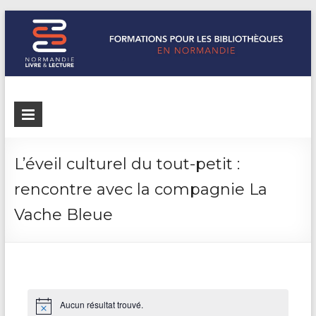
Formations
Normandie
Livre &
pour les
Lecture
bibliothèques
répertorie les
L’éveil culturel du tout-petit :
formations
de
rencontre avec la compagnie La
pour les
Normandie
bibliothèques
Vache Bleue
de
Normandie
Aucun résultat trouvé.