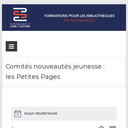
Formations
Normandie
Livre &
pour les
Lecture
bibliothèques
répertorie les
Comités nouveautés jeunesse :
formations
de
les Petites Pages
pour les
Normandie
bibliothèques
de
Normandie
Aucun résultat trouvé.