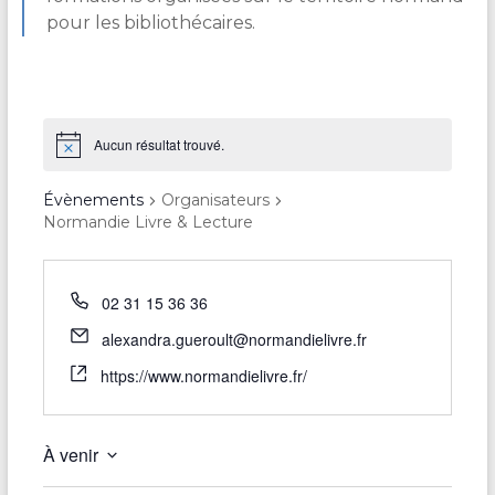
pour les bibliothécaires.
Aucun résultat trouvé.
Évènements
Organisateurs
Normandie Livre & Lecture
02 31 15 36 36
alexandra.gueroult@normandielivre.fr
https://www.normandielivre.fr/
À venir
S