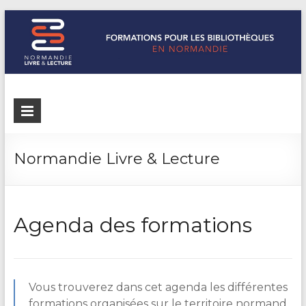
Formations
Normandie
Livre &
pour les
Lecture
bibliothèques
répertorie les
Normandie Livre & Lecture
formations
de
pour les
Normandie
bibliothèques
Agenda des formations
de
Normandie
Vous trouverez dans cet agenda les différentes
formations organisées sur le territoire normand