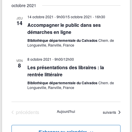
octobre 2021
14 octobre 2021 - 9h00
/
15 octobre 2021 - 16h30
JEU
14
Accompagner le public dans ses
démarches en ligne
Bibliothèque départementale du Calvados
Chem. de
Longueville, Ranville, France
8 octobre 2021 - 9h00
/
12h00
VEN
8
Les présentations des libraires : la
rentrée littéraire
Bibliothèque départementale du Calvados
Chem. de
Longueville, Ranville, France
Évènements
précédents
Aujourd'hui
Évènements
suivants
S’abonner au calendrier