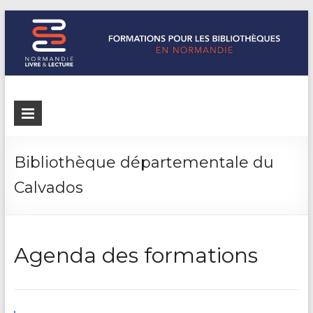
Formations
Normandie
Livre &
pour les
Lecture
bibliothèques
répertorie les
Bibliothèque départementale du
formations
de
Calvados
pour les
Normandie
bibliothèques
de
Normandie
Agenda des formations