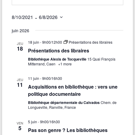
 - 
8/10/2021
6/8/2026
S
juin 2026
é
l
18 juin - 9h00
/
12h00
Présentations des libraires
e
JEU
18
c
Présentations des libraires
t
Bibliothèque Alexis de Tocqueville
15 Quai François
i
Mitterrand, Caen
+1 more
o
n
11 juin - 9h00
/
16h30
n
JEU
11
e
Acquisitions en bibliothèque : vers une
z
politique documentaire
u
Bibliothèque départementale du Calvados
Chem. de
n
Longueville, Ranville, France
e
d
a
5 juin - 9h00
/
16h30
VEN
5
t
Pas son genre ? Les bibliothèques
e