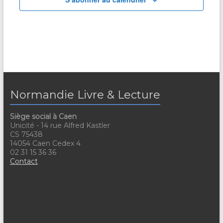
Normandie Livre & Lecture
Siège social à Caen
Unicité - 14 rue Alfred Kastler
CS 75438
14054 Caen Cedex 4
02 31 15 36 36
Contact