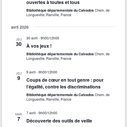
ouvertes à toutes et tous
.
Bibliothèque départementale du Calvados
Chem. de
Longueville, Ranville, France
avril 2026
30 avril - 9h00
/
12h00
JEU
30
À vos jeux !
Bibliothèque départementale du Calvados
Chem. de
Longueville, Ranville, France
9 avril - 9h00
/
12h00
JEU
9
Coups de cœur en tout genre : pour
l’égalité, contre les discriminations
Bibliothèque départementale du Calvados
Chem. de
Longueville, Ranville, France
7 avril - 9h00
/
12h00
MAR
7
Découverte des outils de veille