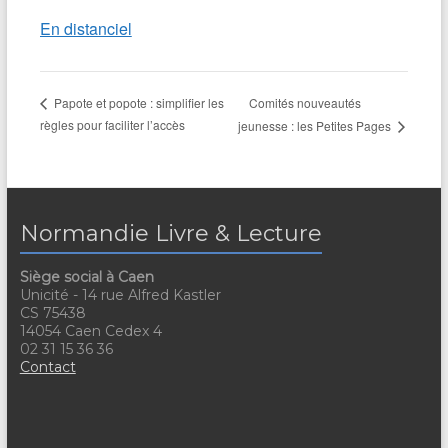
En distanciel
Comités nouveautés
Papote et popote : simplifier les
règles pour faciliter l’accès
jeunesse : les Petites Pages
Normandie Livre & Lecture
Siège social à Caen
Unicité - 14 rue Alfred Kastler
CS 75438
14054 Caen Cedex 4
02 31 15 36 36
Contact