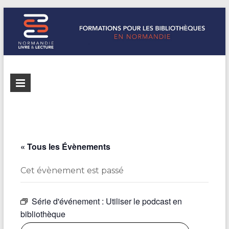
Formations
Normandie
Livre &
pour les
Lecture
bibliothèques
répertorie les
formations
de
pour les
« Tous les Évènements
Normandie
bibliothèques
de
Cet évènement est passé
Normandie
Série d'événement :
Utiliser le podcast en
bibliothèque