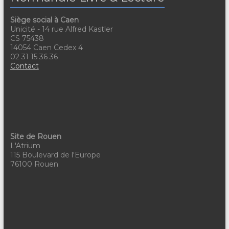
n
i
Siège social à Caen
e
Unicité - 14 rue Alfred Kastler
o
CS 75438
m
14054 Caen Cedex 4
n
02 31 15 36 36
e
d
Contact
n
e
t
v
u
e
Site de Rouen
L'Atrium
s
115 Boulevard de l'Europe
76100 Rouen
É
v
è
n