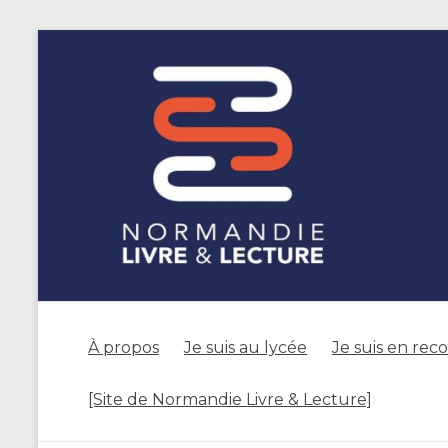
À propos
Je suis au lycée
Je suis en rec
[Site de Normandie Livre & Lecture]