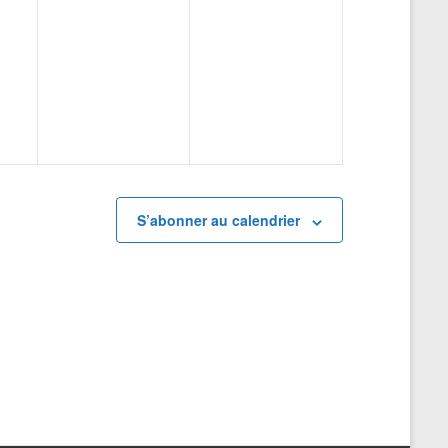
t
S’abonner au calendrier