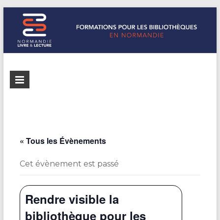
Formations
Normandie
Livre &
pour les
Lecture
bibliothèques
répertorie les
formations
de
pour les
« Tous les Évènements
Normandie
bibliothèques
de
Cet évènement est passé
Normandie
Rendre visible la
bibliothèque pour les