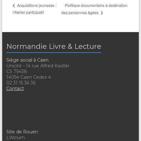
Politique documentaire à destination
Acquisitions jeunesse :
l’Atelier participatif
des personnes âgées
Normandie Livre & Lecture
Siège social à Caen
Unicité - 14 rue Alfred Kastler
CS 75438
14054 Caen Cedex 4
02 31 15 36 36
Contact
Site de Rouen
L'Atrium