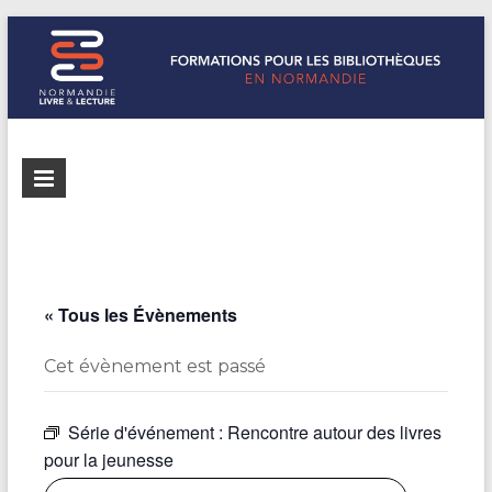
Formations
Normandie
Livre &
pour les
Lecture
bibliothèques
répertorie les
formations
de
pour les
« Tous les Évènements
Normandie
bibliothèques
de
Cet évènement est passé
Normandie
Série d'événement :
Rencontre autour des livres
pour la jeunesse