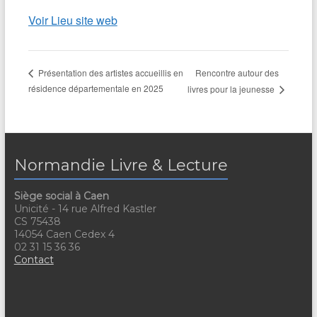
Voir Lieu site web
Rencontre autour des
Présentation des artistes accueillis en
résidence départementale en 2025
livres pour la jeunesse
Normandie Livre & Lecture
Siège social à Caen
Unicité - 14 rue Alfred Kastler
CS 75438
14054 Caen Cedex 4
02 31 15 36 36
Contact