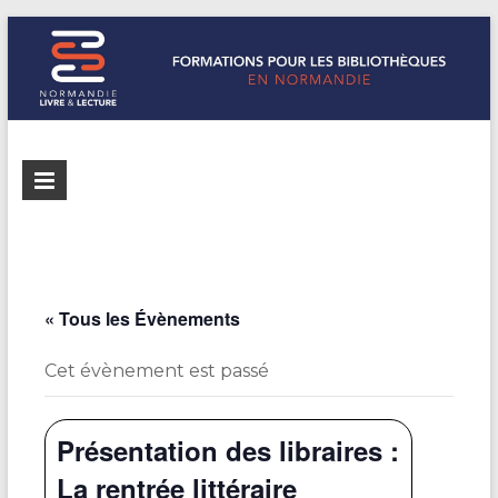
Formations
Normandie
Livre &
pour les
Lecture
bibliothèques
répertorie les
formations
de
pour les
« Tous les Évènements
Normandie
bibliothèques
de
Cet évènement est passé
Normandie
Présentation des libraires :
La rentrée littéraire