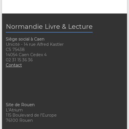
Normandie Livre & Lecture
Siège social à Caen
Unicité - 14 rue Alfred Kastler
CS 75438
14054 Caen Cedex 4
02 31 15 36 36
Contact
Site de Rouen
L'Atrium
115 Boulevard de l'Europe
76100 Rouen