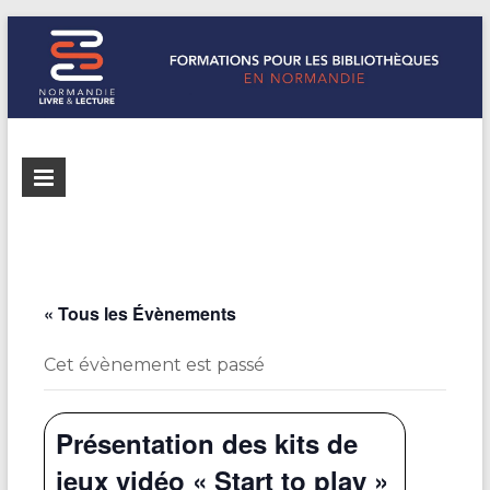
Formations
Normandie
Livre &
pour les
Lecture
bibliothèques
répertorie les
formations
de
pour les
« Tous les Évènements
Normandie
bibliothèques
de
Cet évènement est passé
Normandie
Présentation des kits de
jeux vidéo « Start to play »