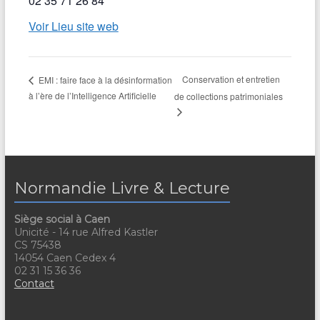
02 35 71 26 84
Voir Lieu site web
Conservation et entretien
EMI : faire face à la désinformation
à l’ère de l’Intelligence Artificielle
de collections patrimoniales
Normandie Livre & Lecture
Siège social à Caen
Unicité - 14 rue Alfred Kastler
CS 75438
14054 Caen Cedex 4
02 31 15 36 36
Contact