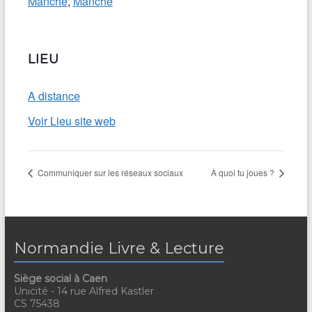
Manche
,
Manche
LIEU
A distance
Voir Lieu site web
Communiquer sur les réseaux sociaux
À quoi tu joues ?
Normandie Livre & Lecture
Siège social à Caen
Unicité - 14 rue Alfred Kastler
CS 75438