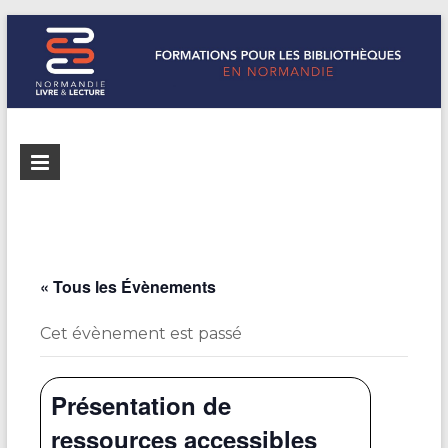
Formations
Normandie
Livre &
pour les
Lecture
bibliothèques
répertorie les
formations
de
pour les
« Tous les Évènements
Normandie
bibliothèques
de
Cet évènement est passé
Normandie
Présentation de
ressources accessibles