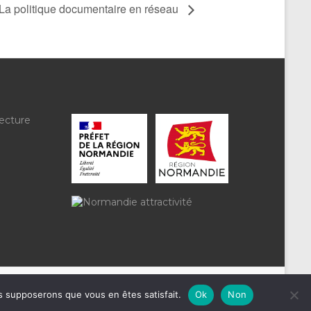
La politique documentaire en réseau
ecture
us supposerons que vous en êtes satisfait.
Ok
Non