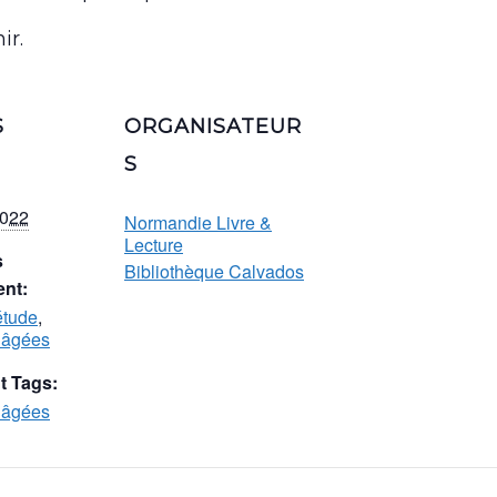
ir.
S
ORGANISATEUR
S
2022
Normandie Livre &
Lecture
s
Bibliothèque Calvados
nt:
étude
,
 âgées
 Tags:
 âgées