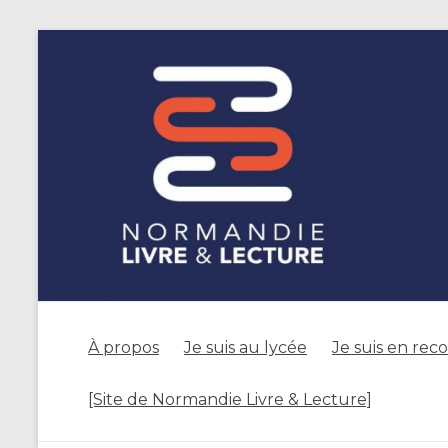
À propos
Je suis au lycée
Je suis en rec
[Site de Normandie Livre & Lecture]