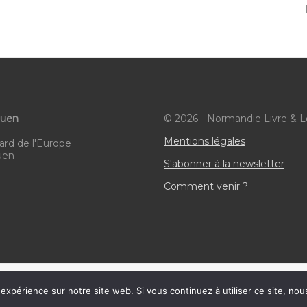
ouen
© 2026 - Normandie Livre & L
Mentions légales
ard de l'Europe
uen
S'abonner à la newsletter
Comment venir ?
HTML Snippets
Powered By :
XYZScripts.com
 expérience sur notre site web. Si vous continuez à utiliser ce site, no