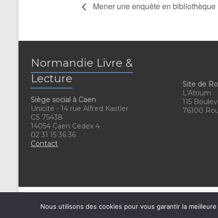
Mener une enquête en bibliothèque
Normandie Livre &
Lecture
Site de R
L'Atrium
Siège social à Caen
115 Boulev
Unicité - 14 rue Alfred Kastler
76100 Ro
CS 75438
14054 Caen Cedex 4
02 31 15 36 36
Contact
Nous utilisons des cookies pour vous garantir la meilleure