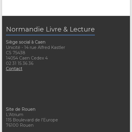
Normandie Livre & Lecture
Siège social à Caen
Unicité - 14 rue Alfred Kastler
CS 75438
14054 Caen Cedex 4
02 31 15 36 36
Contact
Site de Rouen
L'Atrium
115 Boulevard de l'Europe
76100 Rouen