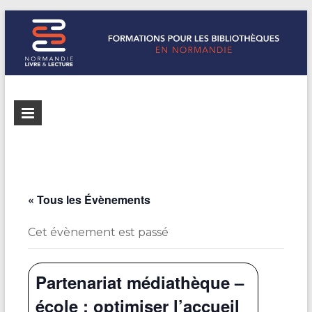
Formations
Normandie
Livre &
pour les
Lecture
bibliothèques
répertorie les
formations
de
pour les
« Tous les Évènements
Normandie
bibliothèques
de
Cet évènement est passé
Normandie
Partenariat médiathèque –
école : optimiser l’accueil